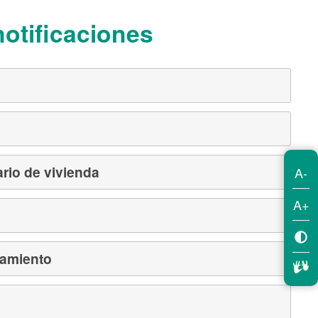
otificaciones
rio de vivienda
A-
A+
damiento