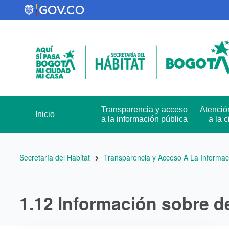
Pasar
al
contenido
principal
Transparencia y acceso
Atenció
Inicio
a la información pública
a la 
Ruta
Secretaría del Habitat
Transparencia y Acceso A La Informac
de
navegación
1.12 Información sobre d