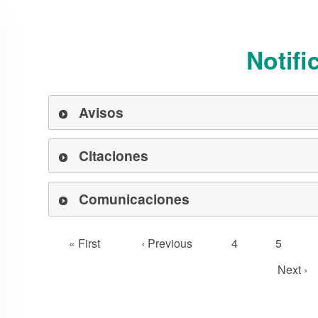
Notifi
Avisos
Citaciones
Comunicaciones
Primera
« First
Página
‹ Previous
Página
4
Página
5
Paginación
página
anterior
Siguien
Next ›
página