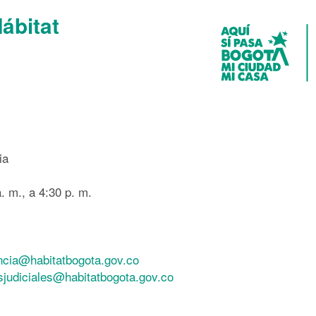
Hábitat
ia
. m., a 4:30 p. m.
ncia@habitatbogota.gov.co
esjudiciales@habitatbogota.gov.co