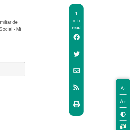
1
min
miliar de
read
ocial - Mi
A-
A+