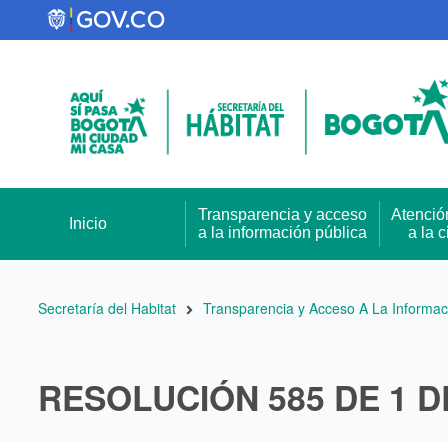
Pasar
al
contenido
principal
Transparencia y acceso
Atenció
Inicio
a la información pública
a la 
Ruta
Secretaría del Habitat
Transparencia y Acceso A La Informac
de
navegación
RESOLUCIÓN 585 DE 1 D