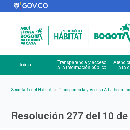
Pasar
al
contenido
principal
Transparencia y acceso
Atenció
Inicio
a la información pública
a la 
Ruta
Secretaría del Habitat
Transparencia y Acceso A La Informac
de
navegación
Resolución 277 del 10 d