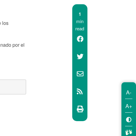
1
min
 los
read
gnado por el
A-
A+