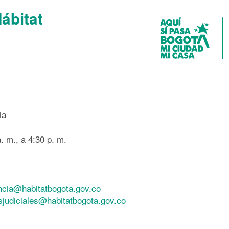
Hábitat
ia
. m., a 4:30 p. m.
ncia@habitatbogota.gov.co
esjudiciales@habitatbogota.gov.co