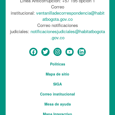
Línea Anticorrupción: +57 195 opción 1
Correo
institucional:
ventanilladecorrespondencia@habit
atbogota.gov.co
Correo notificaciones
judiciales:
notificacionesjudiciales@habitatbogota
.gov.co
Menú
Políticas
del
Mapa de sitio
pie
SIGA
Correo institucional
Mesa de ayuda
Mapa Interactivo