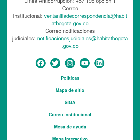
Línea Anticorrupción: +57 195 opción 1
Correo
institucional:
ventanilladecorrespondencia@habit
atbogota.gov.co
Correo notificaciones
judiciales:
notificacionesjudiciales@habitatbogota
.gov.co
Menú
Políticas
del
Mapa de sitio
pie
SIGA
Correo institucional
Mesa de ayuda
Mapa Interactivo