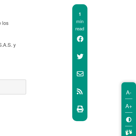
1
min
 los
read
S.A.S. y
A-
A+