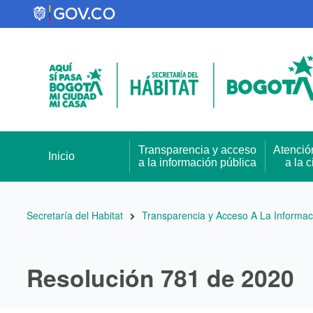
Pasar
al
contenido
principal
Transparencia y acceso
Atenció
Inicio
a la información pública
a la 
Ruta
Secretaría del Habitat
Transparencia y Acceso A La Informac
de
navegación
Resolución 781 de 2020