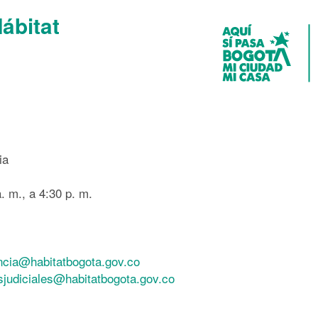
Hábitat
ia
. m., a 4:30 p. m.
ncia@habitatbogota.gov.co
esjudiciales@habitatbogota.gov.co