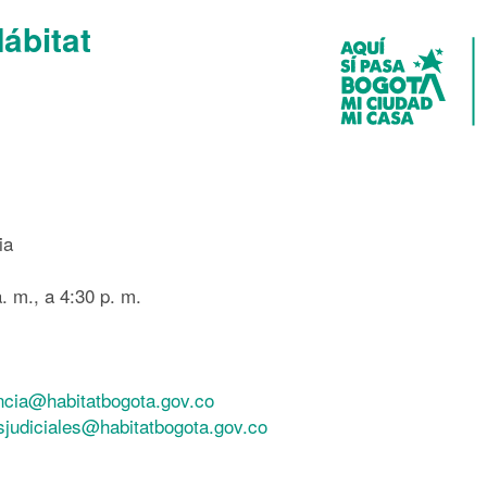
Hábitat
ia
. m., a 4:30 p. m.
ncia@habitatbogota.gov.co
esjudiciales@habitatbogota.gov.co