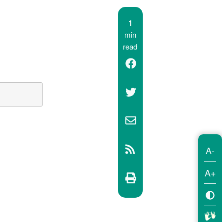
1
min
read
A-
A+