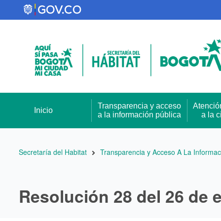
Pasar
al
contenido
principal
Transparencia y acceso
Atenció
Inicio
a la información pública
a la 
Ruta
Secretaría del Habitat
Transparencia y Acceso A La Informac
de
navegación
Resolución 28 del 26 de 