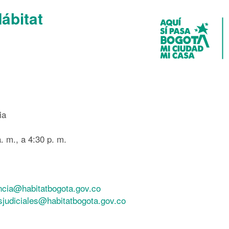
Hábitat
ia
. m., a 4:30 p. m.
ncia@habitatbogota.gov.co
esjudiciales@habitatbogota.gov.co