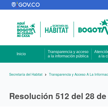
Pasar
al
contenido
principal
Transparencia y acceso
Atenció
Inicio
a la información pública
a la 
Ruta
Secretaría del Habitat
Transparencia y Acceso A La Informac
de
navegación
Resolución 512 del 28 de 