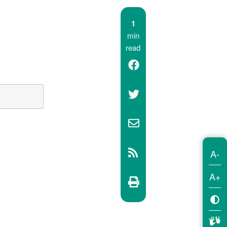
1
min
read
A-
A+