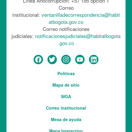
Línea Anticorrupción: +57 195 opción 1
Correo
institucional:
ventanilladecorrespondencia@habit
atbogota.gov.co
Correo notificaciones
judiciales:
notificacionesjudiciales@habitatbogota
.gov.co
Menú
Políticas
del
Mapa de sitio
pie
SIGA
Correo institucional
Mesa de ayuda
Mapa Interactivo