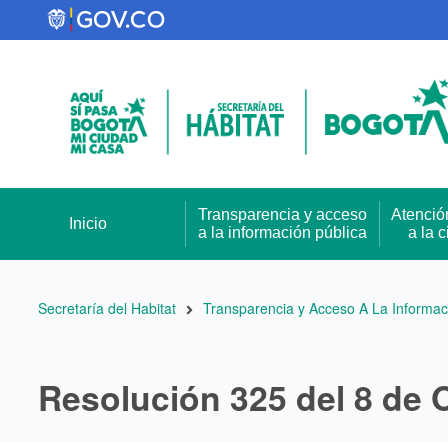
Pasar
al
contenido
principal
Transparencia y acceso
Atenció
Inicio
a la información pública
a la 
Ruta
Secretaría del Habitat
Transparencia y Acceso A La Informac
de
navegación
Resolución 325 del 8 de