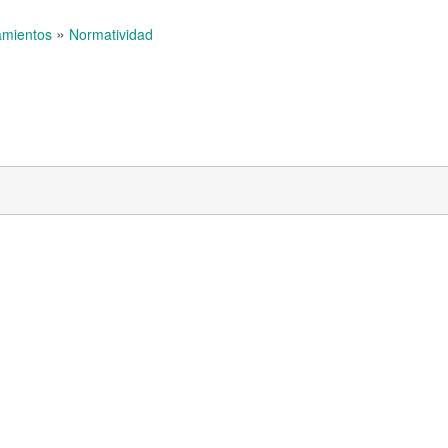
»
amientos
Normatividad