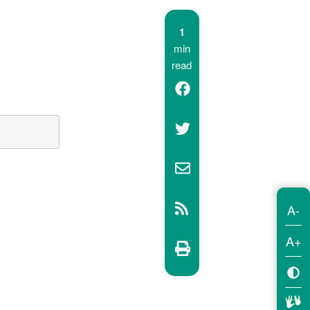
1
min
read
A-
A+