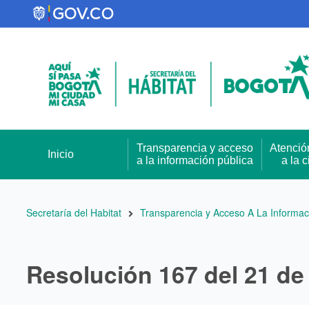
Pasar
al
contenido
principal
Transparencia y acceso
Atenció
Inicio
a la información pública
a la 
Ruta
Secretaría del Habitat
Transparencia y Acceso A La Informac
de
navegación
Resolución 167 del 21 de