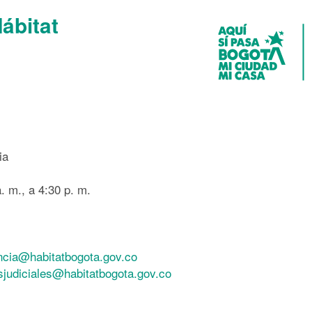
Hábitat
ia
. m., a 4:30 p. m.
ncia@habitatbogota.gov.co
esjudiciales@habitatbogota.gov.co