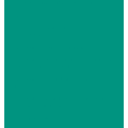
Laboratorio de Innovación Pública: HábiLAB
Lagos de Torca
Lagos de Torca, un proyecto que va más allá de sus
135.000 viviendas
Lanzamiento comunidades energéticas
Lanzamiento de Octubre Urbano: "Involucrar a los
jóvenes para crear un mejor futuro urbano"
Lanzamiento Formulario Único Nacional (FUN) -
Primera fase
Lanzamiento Plan Estratégico de participación
ciudadana y gestión social
Las mujeres construimos ciudad