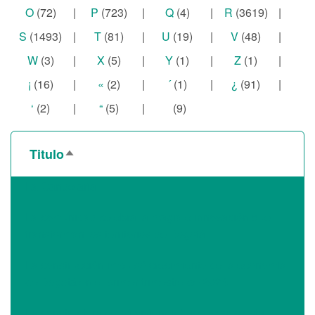
O
(72)
|
P
(723)
|
Q
(4)
|
R
(3619)
|
S
(1493)
|
T
(81)
|
U
(19)
|
V
(48)
|
W
(3)
|
X
(5)
|
Y
(1)
|
Z
(1)
|
¡
(16)
|
«
(2)
|
´
(1)
|
¿
(91)
|
‘
(2)
|
“
(5)
|
(9)
Titulo
Ordenar
descendente
La Candelaria
La comunidad celebra la magia e innovación que
transforman los territorios de Bogotá
La construcción impulsó crecimiento de la economía
de Bogotá en el primer trimestre de 2024
La constructora de mi vivienda hace meses está