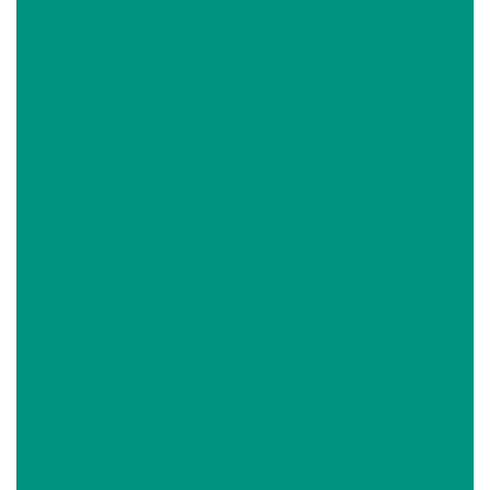
retrasando la entrega de mi apartamento ¿Cómo
denuncio?
La constructora de mi vivienda hace meses está
retrasando la entrega de mi apartamento ¿Cómo
denuncio?
La Convocatoria Suelo para mi Casa cerrará el 20
de julio en el marco de la Feria de Vivienda Mi Casa
en Bogotá
La feria de vivienda «Mi Casa en Bogotá» llega a
Fontibón
La gestión comunitaria del agua
La gestión social se fortalece: articulación, confianza
y participación para transformar territorios