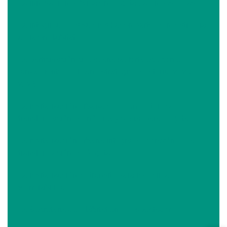
La innovación pública en Bogotá da un paso más
La integridad: los valores hacen parte de nuestro día
a día en Hábitat
La participación ciudadana se fortalece con el
lanzamiento del Plan Estratégico Sectorial 2025-
2028
La revitalización urbana como un motor de
transformación económica y social para Bogotá
La revitalización urbana integral: el corazón de la
transformación de Bogotá
La revitalización, el tránsito para reducir la
vulnerabilidad
La Secretaría del Hábitat en El Espectador