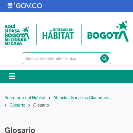
Pasar
al
contenido
principal
Ruta
Secretaría del Habitat
Atención Servicios Ciudadanía
de
Glosario
Glosario
navegación
Glosario