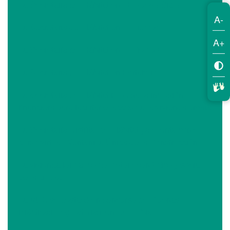
La Secretaría del Hábitat en EL Nuevo Siglo
A-
La Secretaría del Hábitat en El Tiempo
A+
La Secretaría del Hábitat en El Tiempo
La Secretaría del Hábitat en Portafolio
La Secretaría del Hábitat impulsa la inclusión
financiera para facilitar el acceso a la vivienda propia
La Secretaría Distrital del Hábitat ya cuenta con el
curso virtual ´Ventanilla Única de la Construcción´
La vivienda formal como motor económico y social
de la ciudad
La VUC se destacó en concurso de ‘Buenas
Prácticas Regulatorias’ en Colombia