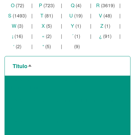
O
(72)
|
P
(723)
|
Q
(4)
|
R
(3619)
|
S
(1493)
|
T
(81)
|
U
(19)
|
V
(48)
|
W
(3)
|
X
(5)
|
Y
(1)
|
Z
(1)
|
¡
(16)
|
«
(2)
|
´
(1)
|
¿
(91)
|
‘
(2)
|
“
(5)
|
(9)
Titulo
Ordenar
descendente
3-2023-28871 Impedimento Directora de
Planeamiento local
3-2024-4473 Informe Austeridad Primer Trimestre
2024
3-2024-6976 Informe PMI 30062024
3-2024-7005 Informe PM CB 30062024