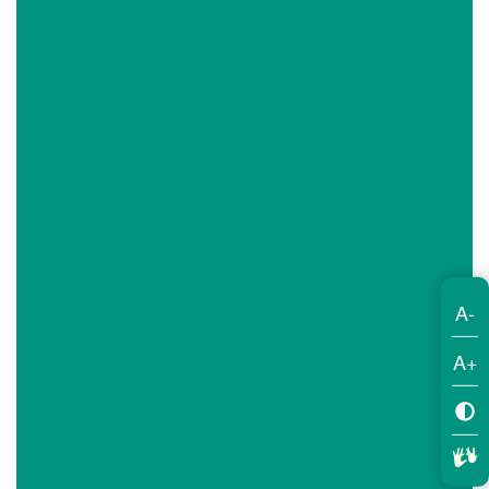
3-2024-720 Informe PM CB 2023
3-2024-8171 Informe Menú Transparencia Sitio WEB
3-2024-825 Informe PMI 2023
3-2024-827 Informe de Evaluación por
Dependencias de la vigencia 2023
3-2024-8630 Informe Auditoria Plan Terrazas
A-
3-2025-1210 Informe OCI 2024
3-2025-12442 Informe Subdirector Administrativo
A+
3-2025-12948 Informe Austeridad II Semestre 2025
3-2025-1593 Informe Caja Menor 2024