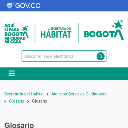
Pasar
al
contenido
principal
Ruta
Secretaría del Habitat
Atención Servicios Ciudadanía
de
Glosario
Glosario
navegación
Glosario