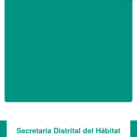
3-2025-1807 Informe Austeridad Abril - Septiembre
2024
3-2025-1808 Informe Austeridad Octubre - Diciembre
2024
3-2025-2289 Informe Control Fiscal 2024-2025
3-2025-8527 Informe Austeridad I Trimestre 2025
3-2025-9042 Informe Definitivo SGA SGA SGSST
370 familias de Ciudad Bolívar recibieron el título de
propiedad de sus casas
Secretaría Distrital del Hábitat