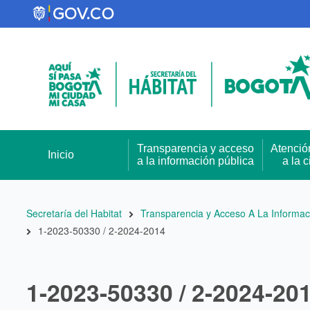
Pasar
al
contenido
principal
Transparencia y acceso
Atenció
Inicio
a la información pública
a la 
Ruta
Secretaría del Habitat
Transparencia y Acceso A La Informac
1-2023-50330 / 2-2024-2014
de
navegación
1-2023-50330 / 2-2024-20