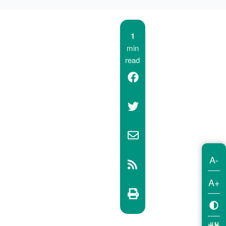
1
min
read
A-
A+