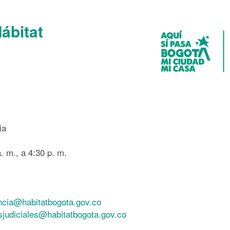
Hábitat
ia
. m., a 4:30 p. m.
ncia@habitatbogota.gov.co
esjudiciales@habitatbogota.gov.co