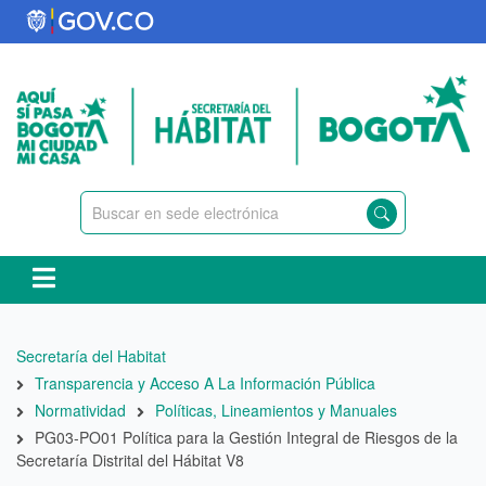
Pasar
al
contenido
principal
Ruta
Secretaría del Habitat
de
Transparencia y Acceso A La Información Pública
navegación
Normatividad
Políticas, Lineamientos y Manuales
PG03-PO01 Política para la Gestión Integral de Riesgos de la
Secretaría Distrital del Hábitat V8