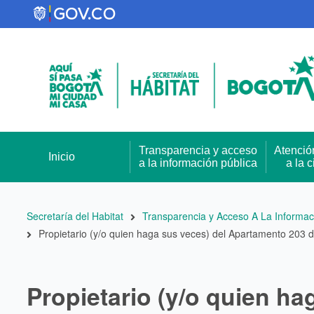
Pasar
al
contenido
principal
Transparencia y acceso
Atenció
Inicio
a la información pública
a la 
Ruta
Secretaría del Habitat
Transparencia y Acceso A La Informac
Propietario (y/o quien haga sus veces) del Apartamento 203
de
navegación
Propietario (y/o quien h