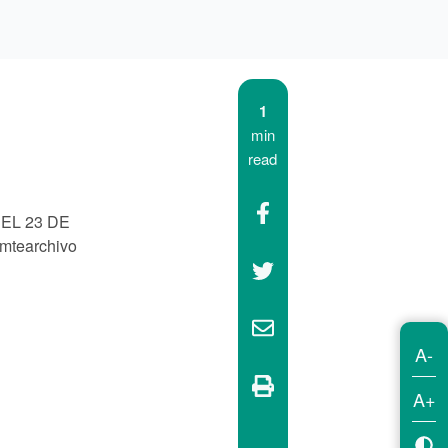
1
min
read
EL 23 DE
emtearchivo
A-
A+