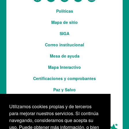
Menú
Políticas
del
Mapa de sitio
pie
SIGA
Correo institucional
Mesa de ayuda
Mapa Interactivo
Services
Certificaciones y comprobantes
Paz y Salvo
Utilizamos cookies propias y de terceros
para mejorar nuestros servicios. Si continúa
navegando, consideramos que acepta su
uso. Puede obtener más información, o bien