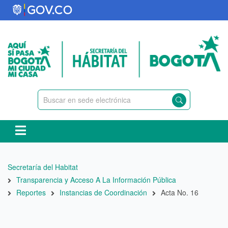
Pasar
al
contenido
principal
Ruta
Secretaría del Habitat
de
Transparencia y Acceso A La Información Pública
navegación
Reportes
Instancias de Coordinación
Acta No. 16