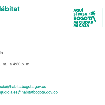
Hábitat
ia
. m., a 4:30 p. m.
ncia@habitatbogota.gov.co
esjudiciales@habitatbogota.gov.co