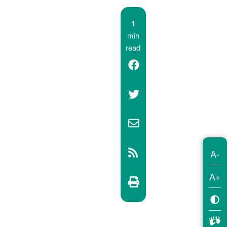
1
min
read
A-
A+