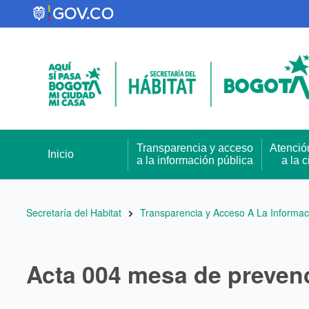
Pasar
al
contenido
principal
Transparencia y acceso
Atenció
Inicio
a la información pública
a la 
Ruta
Secretaría del Habitat
Transparencia y Acceso A La Informac
de
navegación
Acta 004 mesa de preven