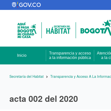
Pasar
al
contenido
principal
Transparencia y acceso
Atenció
Inicio
a la información pública
a la 
Ruta
Secretaría del Habitat
Transparencia y Acceso A La Informac
de
navegación
acta 002 del 2020