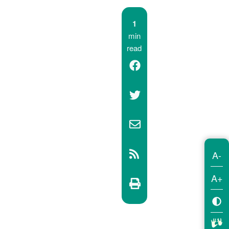
1
min
read
A-
A+