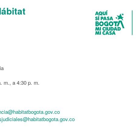
Hábitat
ia
. m., a 4:30 p. m.
ncia@habitatbogota.gov.co
esjudiciales@habitatbogota.gov.co