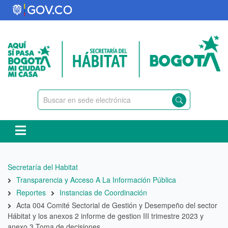
Pasar
al
contenido
principal
Ruta
Secretaría del Habitat
de
Transparencia y Acceso A La Información Pública
navegación
Reportes
Instancias de Coordinación
Acta 004 Comité Sectorial de Gestión y Desempeño del sector
Hábitat y los anexos 2 informe de gestion III trimestre 2023 y
anexo 3 Toma de decisiones