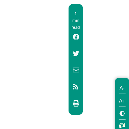
1
min
read
A-
A+