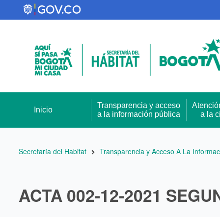
Pasar
al
contenido
principal
Transparencia y acceso
Atenció
Inicio
a la información pública
a la 
Ruta
Secretaría del Habitat
Transparencia y Acceso A La Informac
de
navegación
ACTA 002-12-2021 SEGU