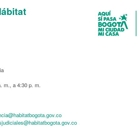
Hábitat
ia
. m., a 4:30 p. m.
ncia@habitatbogota.gov.co
esjudiciales@habitatbogota.gov.co