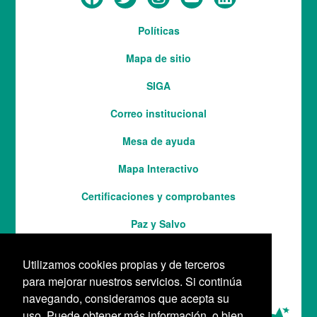
Menú
Políticas
del
Mapa de sitio
pie
SIGA
Correo institucional
Mesa de ayuda
Mapa Interactivo
Services
Certificaciones y comprobantes
Paz y Salvo
Utilizamos cookies propias y de terceros
para mejorar nuestros servicios. Si continúa
navegando, consideramos que acepta su
uso. Puede obtener más información, o bien