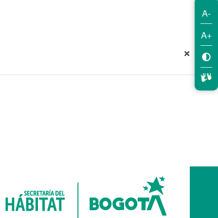
A-
A+