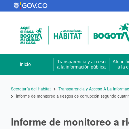
Pasar
al
contenido
principal
Transparencia y acceso
Atenció
Inicio
a la información pública
a la 
Ruta
Secretaría del Habitat
Transparencia y Acceso A La Informac
Informe de monitoreo a riesgos de corrupción segundo cuatr
de
navegación
Informe de monitoreo a r