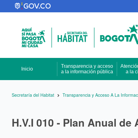
Pasar
al
contenido
principal
Transparencia y acceso
Atenció
Inicio
a la información pública
a la 
Ruta
Secretaría del Habitat
Transparencia y Acceso A La Informac
de
navegación
H.V.I 010 - Plan Anual de