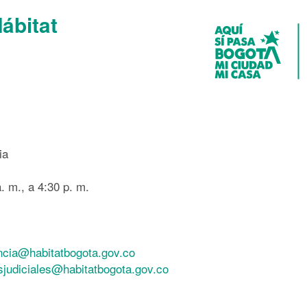
Hábitat
ia
. m., a 4:30 p. m.
ncia@habitatbogota.gov.co
esjudiciales@habitatbogota.gov.co