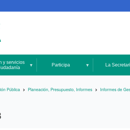
n y servicios
Participa
La Secretar
ciudadanía
ión Pública
Planeación, Presupuesto, Informes
Informes de Ges
3