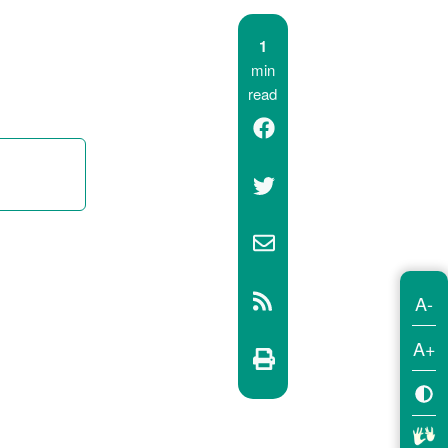
1
min
read
A-
A+