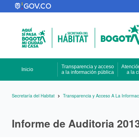
Pasar
al
contenido
principal
Transparencia y acceso
Atenció
Inicio
a la información pública
a la 
Ruta
Secretaría del Habitat
Transparencia y Acceso A La Informac
de
navegación
Informe de Auditoria 201