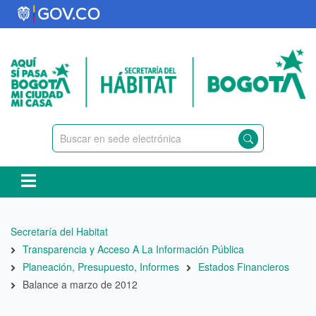
Pasar
al
contenido
principal
Ruta
Secretaría del Habitat
de
Transparencia y Acceso A La Información Pública
navegación
Planeación, Presupuesto, Informes
Estados Financieros
Balance a marzo de 2012