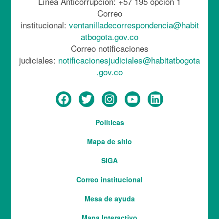
Línea Anticorrupción: +57 195 opción 1
Correo
institucional:
ventanilladecorrespondencia@habit
atbogota.gov.co
Correo notificaciones
judiciales:
notificacionesjudiciales@habitatbogota
.gov.co
Menú
Políticas
del
Mapa de sitio
pie
SIGA
Correo institucional
Mesa de ayuda
Mapa Interactivo