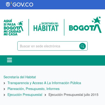
Pasar
al
contenido
principal
Ruta
Secretaría del Habitat
de
Transparencia y Acceso A La Información Pública
navegación
Planeación, Presupuesto, Informes
Ejecución Presupuestal
Ejecución Presupuestal julio 2015