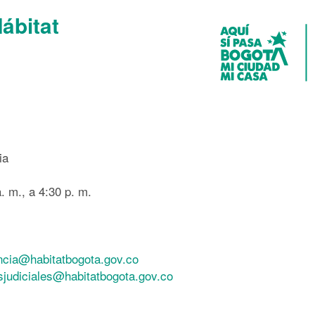
Hábitat
ia
. m., a 4:30 p. m.
ncia@habitatbogota.gov.co
esjudiciales@habitatbogota.gov.co