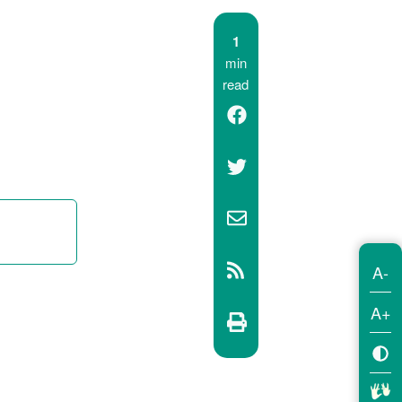
1
min
read
A-
A+