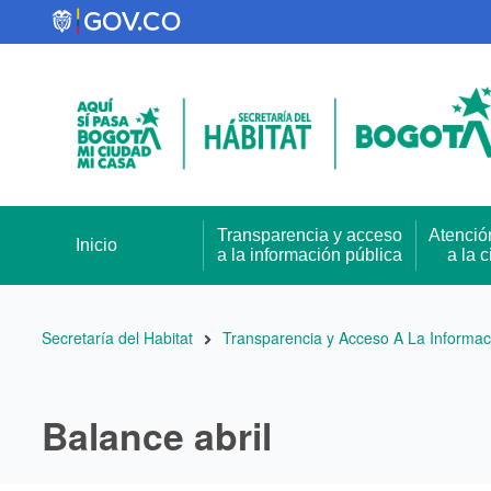
Pasar
al
contenido
principal
Transparencia y acceso
Atenció
Inicio
a la información pública
a la 
Ruta
Secretaría del Habitat
Transparencia y Acceso A La Informac
de
navegación
Balance abril