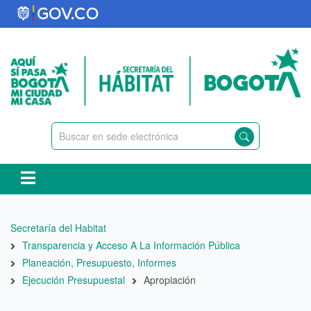
Pasar
al
contenido
principal
Ruta
Secretaría del Habitat
de
Transparencia y Acceso A La Información Pública
navegación
Planeación, Presupuesto, Informes
Ejecución Presupuestal
Apropiación