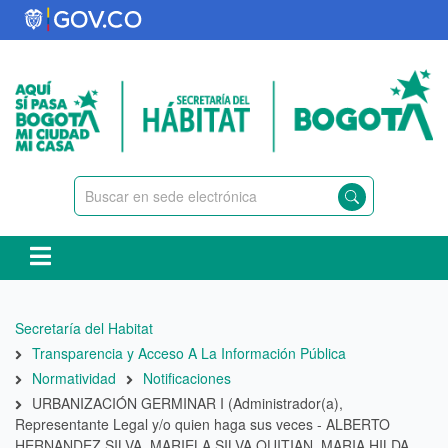
Pasar
al
contenido
principal
Ruta
Secretaría del Habitat
de
Transparencia y Acceso A La Información Pública
navegación
Normatividad
Notificaciones
URBANIZACIÓN GERMINAR I (Administrador(a),
Representante Legal y/o quien haga sus veces - ALBERTO
HERNANDEZ SILVA, MARIELA SILVA QUITIAN, MARIA HILDA