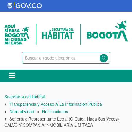
Pasar
al
contenido
principal
Ruta
Secretaría del Habitat
de
Transparencia y Acceso A La Información Pública
navegación
Normatividad
Notificaciones
Señor(a): Representante Legal (O Quien Haga Sus Veces)
CALVO Y COMPAÑIA INMOBILIARIA LIMITADA