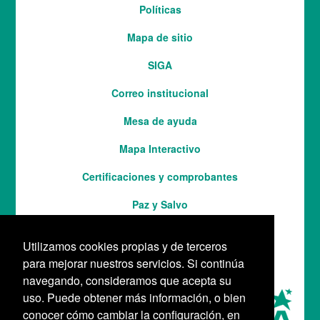
Menú
Políticas
del
Mapa de sitio
pie
SIGA
Correo institucional
Mesa de ayuda
Mapa Interactivo
Services
Certificaciones y comprobantes
Paz y Salvo
Utilizamos cookies propias y de terceros
para mejorar nuestros servicios. Si continúa
navegando, consideramos que acepta su
uso. Puede obtener más información, o bien
conocer cómo cambiar la configuración, en