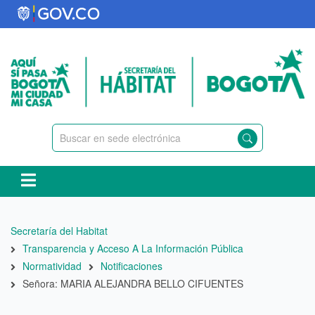
Pasar
al
contenido
principal
Ruta
Secretaría del Habitat
de
Transparencia y Acceso A La Información Pública
navegación
Normatividad
Notificaciones
Señora: MARIA ALEJANDRA BELLO CIFUENTES