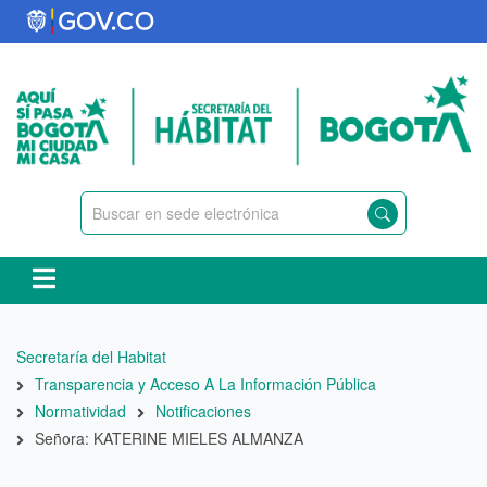
Pasar
al
contenido
principal
Ruta
Secretaría del Habitat
de
Transparencia y Acceso A La Información Pública
navegación
Normatividad
Notificaciones
Señora: KATERINE MIELES ALMANZA