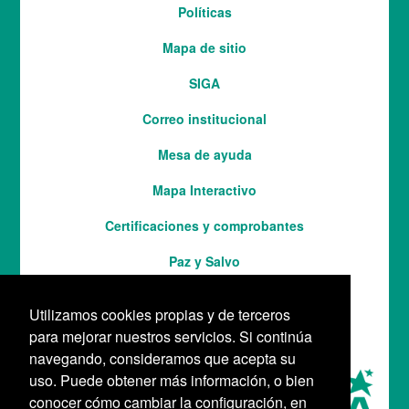
Menú
Políticas
del
Mapa de sitio
pie
SIGA
Correo institucional
Mesa de ayuda
Mapa Interactivo
Services
Certificaciones y comprobantes
Paz y Salvo
Utilizamos cookies propias y de terceros
para mejorar nuestros servicios. Si continúa
navegando, consideramos que acepta su
uso. Puede obtener más información, o bien
conocer cómo cambiar la configuración, en