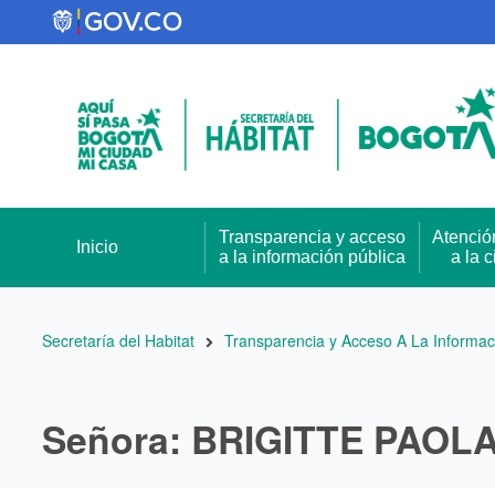
Pasar
al
contenido
principal
Transparencia y acceso
Atenció
Inicio
a la información pública
a la 
Ruta
Secretaría del Habitat
Transparencia y Acceso A La Informac
de
navegación
Señora: BRIGITTE PAOL