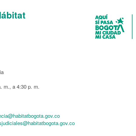
Hábitat
ia
. m., a 4:30 p. m.
ncia@habitatbogota.gov.co
esjudiciales@habitatbogota.gov.co