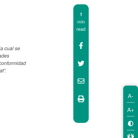
1
min
read
la cual se
dades
 conformidad
at
”.
A-
A+