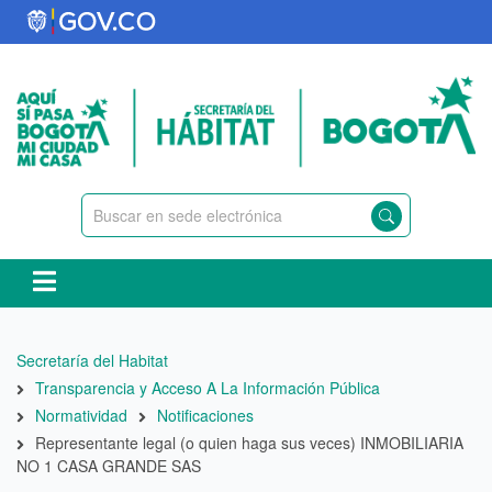
Pasar
al
contenido
principal
Ruta
Secretaría del Habitat
de
Transparencia y Acceso A La Información Pública
navegación
Normatividad
Notificaciones
Representante legal (o quien haga sus veces) INMOBILIARIA
NO 1 CASA GRANDE SAS