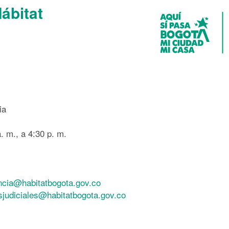
Hábitat
ia
. m., a 4:30 p. m.
ncia@habitatbogota.gov.co
esjudiciales@habitatbogota.gov.co