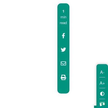
1
min
read
A-
A+