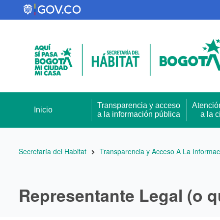
Pasar
al
contenido
principal
Transparencia y acceso
Atenció
Inicio
a la información pública
a la 
Ruta
Secretaría del Habitat
Transparencia y Acceso A La Informac
de
navegación
Representante Legal (o 