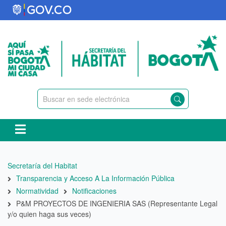
Pasar
al
contenido
principal
Ruta
Secretaría del Habitat
de
Transparencia y Acceso A La Información Pública
navegación
Normatividad
Notificaciones
P&M PROYECTOS DE INGENIERIA SAS (Representante Legal
y/o quien haga sus veces)