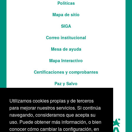
Menú
Políticas
del
Mapa de sitio
pie
SIGA
Correo institucional
Mesa de ayuda
Mapa Interactivo
Services
Certificaciones y comprobantes
Paz y Salvo
Utilizamos cookies propias y de terceros
para mejorar nuestros servicios. Si continúa
navegando, consideramos que acepta su
uso. Puede obtener más información, o bien
conocer cómo cambiar la configuración, en