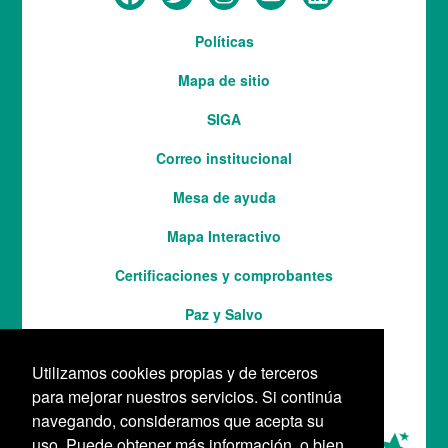
Menú
Políticas
del
Mapa de sitio
pie
SIGA
Correo institucional
Mesa de ayuda
Mapa Interactivo
Services
Certificaciones y comprobantes
Paz y Salvo
Utilizamos cookies propias y de terceros
para mejorar nuestros servicios. Si continúa
navegando, consideramos que acepta su
uso. Puede obtener más información, o bien