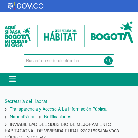
Pasar
al
contenido
principal
Ruta
Secretaría del Habitat
de
Transparencia y Acceso A La Información Pública
navegación
Normatividad
Notificaciones
INVIABILIDAD DEL SUBSIDIO DE MEJORAMIENTO
HABITACIONAL DE VIVIENDA RURAL 2202152543MV003
CÓDIGO ÚNICO 547