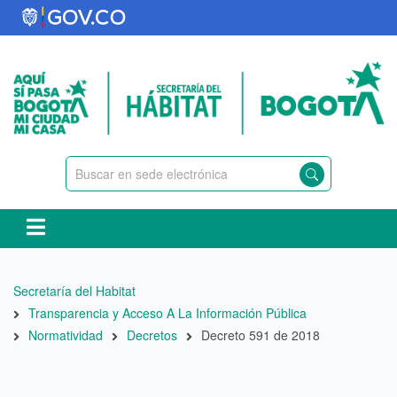
Pasar
al
contenido
principal
Ruta
Secretaría del Habitat
de
Transparencia y Acceso A La Información Pública
navegación
Normatividad
Decretos
Decreto 591 de 2018