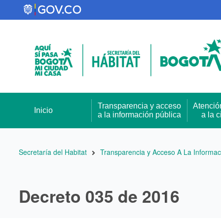
Pasar
al
contenido
principal
Transparencia y acceso
Atenció
Inicio
a la información pública
a la 
Ruta
Secretaría del Habitat
Transparencia y Acceso A La Informac
de
navegación
Decreto 035 de 2016