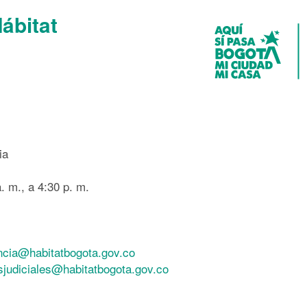
Hábitat
ia
. m., a 4:30 p. m.
ncia@habitatbogota.gov.co
esjudiciales@habitatbogota.gov.co