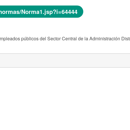
r/normas/Norma1.jsp?i=64444
 empleados públicos del Sector Central de la Administración Distr