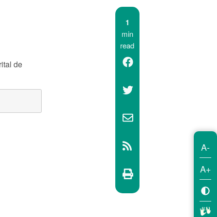
1
min
read
ital de
A-
A+