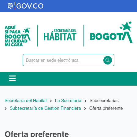
Pasar
al
contenido
principal
Ruta
Secretaría del Habitat
La Secretaría
Subsecretarias
de
Subsecretaría de Gestión Financiera
Oferta preferente
navegación
Oferta preferente