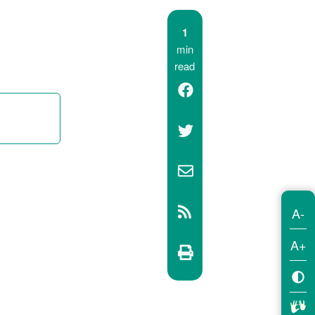
1
min
read
A-
A+