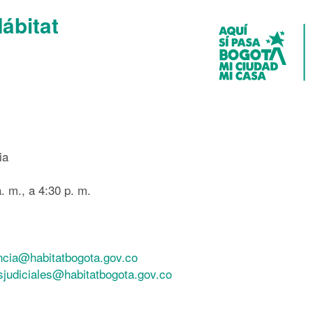
Hábitat
ia
. m., a 4:30 p. m.
ncia@habitatbogota.gov.co
esjudiciales@habitatbogota.gov.co