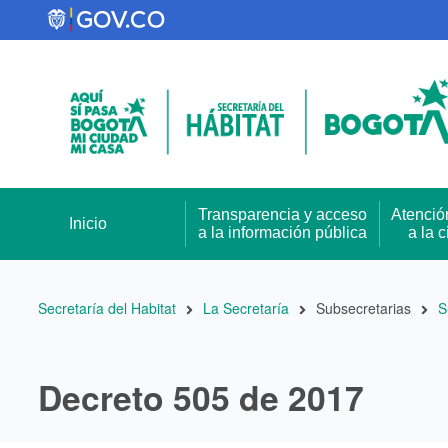
Pasar
al
contenido
principal
Transparencia y acceso
Atenció
Inicio
a la información pública
a la 
Ruta
Secretaría del Habitat
La Secretaría
Subsecretarias
S
de
navegación
Decreto 505 de 2017