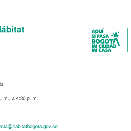
Hábitat
ia
. m., a 4:30 p. m.
ncia@habitatbogota.gov.co