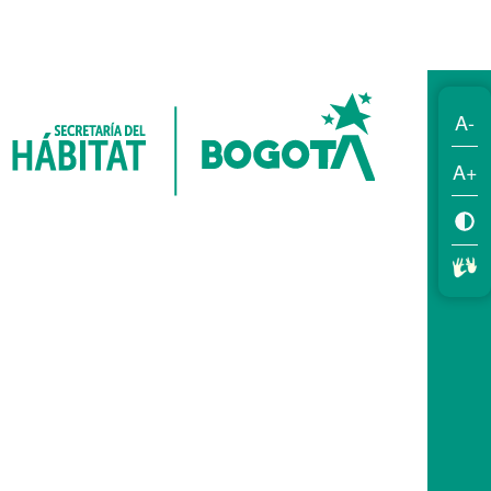
A-
A+