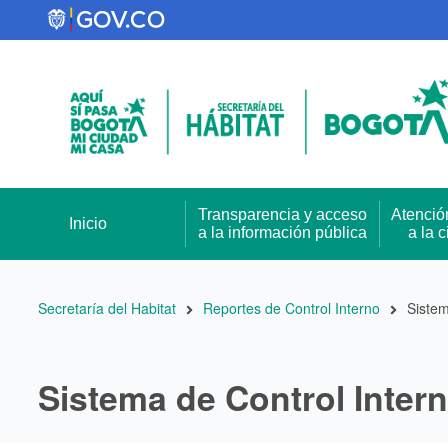
Pasar
al
contenido
principal
Transparencia y acceso
Atenció
Inicio
a la información pública
a la 
Ruta
Secretaría del Habitat
Reportes de Control Interno
Sistem
de
navegación
Sistema de Control Inter