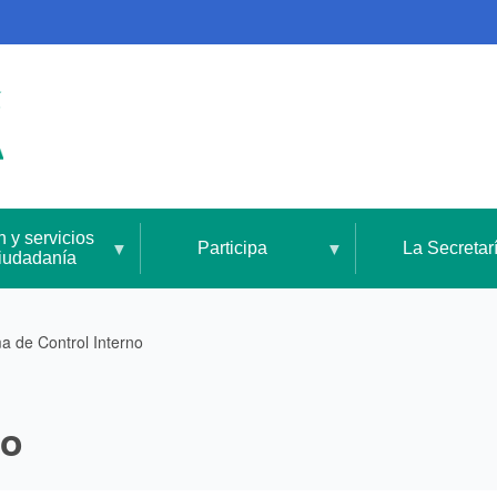
n y servicios
Participa
La Secretar
ciudadanía
a de Control Interno
no