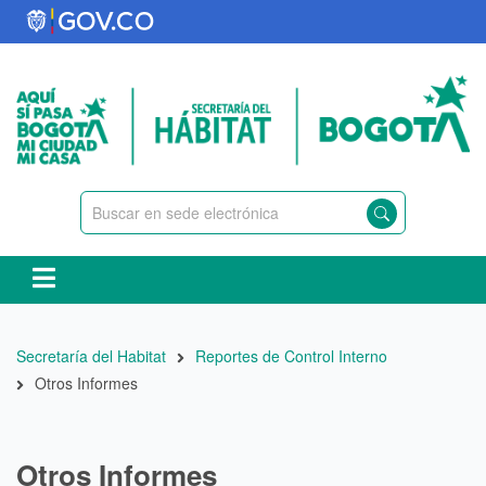
Pasar
al
contenido
principal
Ruta
Secretaría del Habitat
Reportes de Control Interno
de
Otros Informes
navegación
Otros Informes