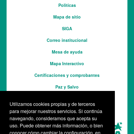
Menú
Políticas
del
Mapa de sitio
pie
SIGA
Correo institucional
Mesa de ayuda
Mapa Interactivo
Services
Certificaciones y comprobantes
Paz y Salvo
Utilizamos cookies propias y de terceros
para mejorar nuestros servicios. Si continúa
navegando, consideramos que acepta su
uso. Puede obtener más información, o bien
conocer cómo cambiar la configuración, en