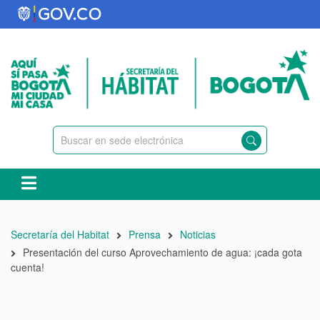
Pasar
al
contenido
principal
Ruta
Secretaría del Habitat
Prensa
Noticias
de
Presentación del curso Aprovechamiento de agua: ¡cada gota
navegación
cuenta!