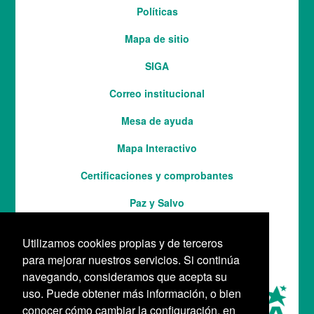
Menú
Políticas
del
Mapa de sitio
pie
SIGA
Correo institucional
Mesa de ayuda
Mapa Interactivo
Services
Certificaciones y comprobantes
Paz y Salvo
Utilizamos cookies propias y de terceros
para mejorar nuestros servicios. Si continúa
navegando, consideramos que acepta su
uso. Puede obtener más información, o bien
conocer cómo cambiar la configuración, en