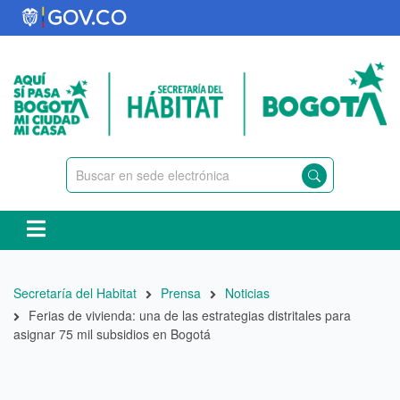
Pasar
al
contenido
principal
Ruta
Secretaría del Habitat
Prensa
Noticias
de
Ferias de vivienda: una de las estrategias distritales para
navegación
asignar 75 mil subsidios en Bogotá